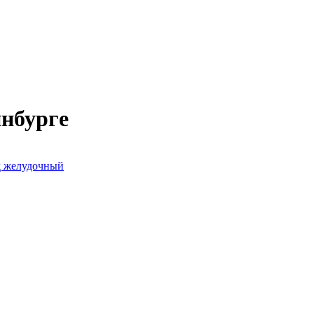
инбурге
д желудочный