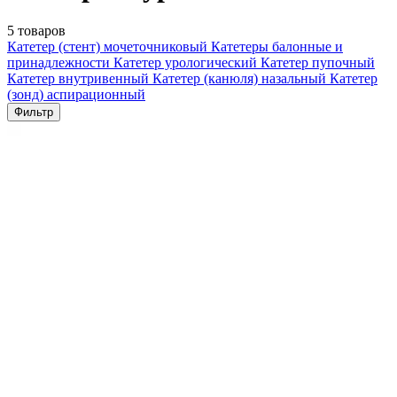
5 товаров
Катетер (стент) мочеточниковый
Катетеры балонные и
принадлежности
Катетер урологический
Катетер пупочный
Катетер внутривенный
Катетер (канюля) назальный
Катетер
(зонд) аспирационный
Фильтр