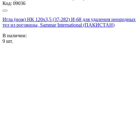
Код:
09036
Игла (нож) НК 120х3,5 (37-282) И-68 для удаления инородных
тел из роговицы, Sammar International (ПАКИСТАН)
В наличии:
9
шт.