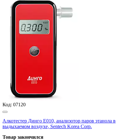
Код:
07120
Алкотестер Динго Е010, анализотор паров этанола в
выдыхаемом воздухе, Sentech Korea Corp.
Товар закончился