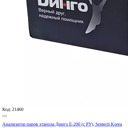
Код:
21460
Анализатор паров этанола Динго Е-200 (с РУ), Sentech Korea