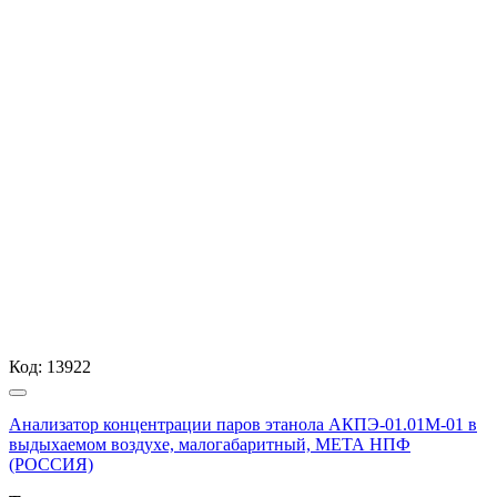
Код:
13922
Анализатор концентрации паров этанола АКПЭ-01.01М-01 в
выдыхаемом воздухе, малогабаритный, МЕТА НПФ
(РОССИЯ)