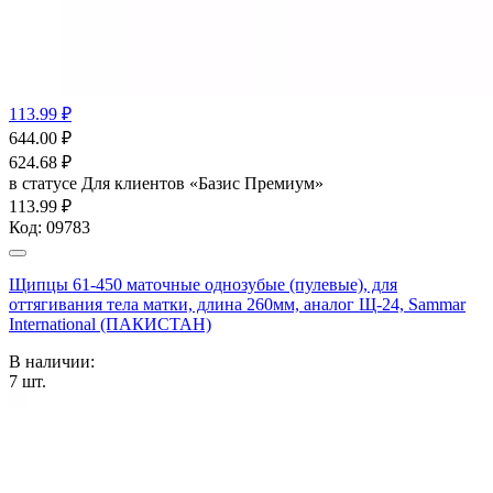
113.99 ₽
644.00
₽
624.68
₽
в статусе
Для клиентов «Базис Премиум»
113.99 ₽
Код:
09783
Щипцы 61-450 маточные однозубые (пулевые), для
оттягивания тела матки, длина 260мм, аналог Щ-24, Sammar
International (ПАКИСТАН)
В наличии:
7
шт.