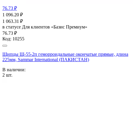
76.73 ₽
1 096.20
₽
1 063.31
₽
в статусе
Для клиентов «Базис Премиум»
76.73 ₽
Код:
10255
Щипцы Щ-55-2п геморроидальные окончатые прямые, длина
225мм, Sammar International (ПАКИСТАН)
В наличии:
2
шт.