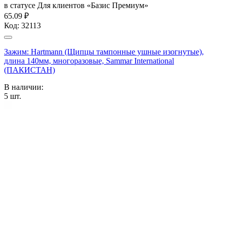
в статусе
Для клиентов «Базис Премиум»
65.09 ₽
Код:
32113
Зажим: Hartmann (Щипцы тампонные ушные изогнутые),
длина 140мм, многоразовые, Sammar International
(ПАКИСТАН)
В наличии:
5
шт.