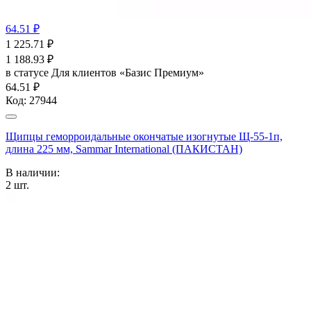
64.51 ₽
1 225.71
₽
1 188.93
₽
в статусе
Для клиентов «Базис Премиум»
64.51 ₽
Код:
27944
Щипцы геморроидальные окончатые изогнутые Щ-55-1п,
длина 225 мм, Sammar International (ПАКИСТАН)
В наличии:
2
шт.