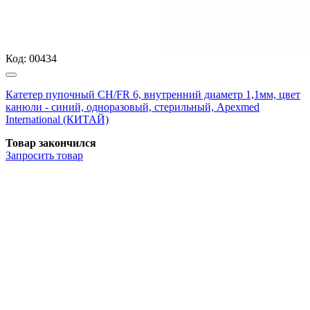
Код:
00434
Катетер пупочный СН/FR 6, внутренний диаметр 1,1мм, цвет
канюли - синий, одноразовый, стерильный, Apexmed
International (КИТАЙ)
Товар закончился
Запросить
товар