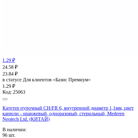
1.29 ₽
24.58
₽
23.84
₽
в статусе
Для клиентов «Базис Премиум»
1.29 ₽
Код:
25063
Катетер пупочный СН/FR 6, внутренний диаметр 1,1мм, цвет
канюли - оранжевый, одноразовый, стерильный, Mederen
Neotech Ltd. (КИТАЙ)
В наличии:
96
шт.