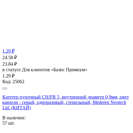
1.29 ₽
24.58
₽
23.84
₽
в статусе
Для клиентов «Базис Премиум»
1.29 ₽
Код:
25062
Катетер пупочный СН/FR 5, внутренний диаметр 0,9мм, цвет
канюли - серый, одноразовый, стерильный, Mederen Neotech
Ltd. (КИТАЙ)
В наличии:
57
шт.