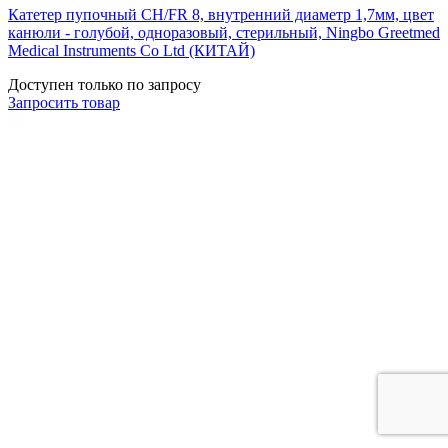
Катетер пупочный CH/FR 8, внутренний диаметр 1,7мм, цвет
канюли - голубой, одноразовый, стерильный, Ningbo Greetmed
Medical Instruments Co Ltd (КИТАЙ)
Доступен только по запросу
Запросить
товар