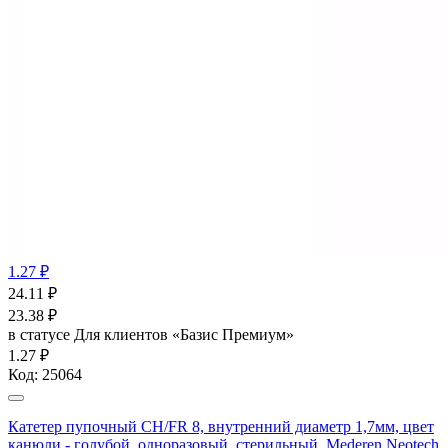
1.27 ₽
24.11
₽
23.38
₽
в статусе
Для клиентов «Базис Премиум»
1.27 ₽
Код:
25064
Катетер пупочный СН/FR 8, внутренний диаметр 1,7мм, цвет
канюли - голубой, одноразовый, стерильный, Mederen Neotech