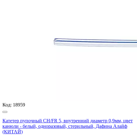
Код:
18959
Катетер пупочный СН/FR 5, внутренний диаметр 0,9мм, цвет
канюли - белый, одноразовый, стерильный, Дафина Алайф
(КИТАЙ)