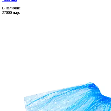
В наличии:
27000
пар.