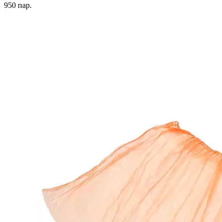
950
пар.