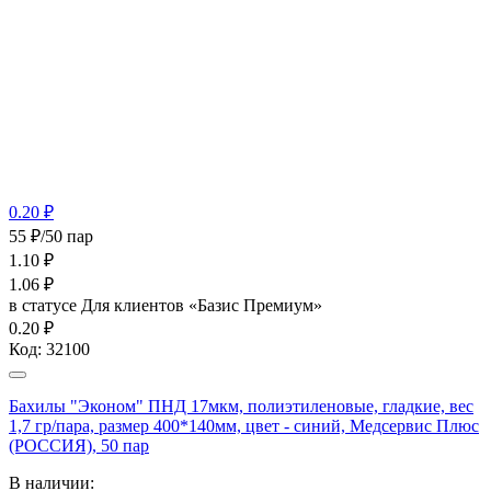
0.20 ₽
55 ₽/50 пар
1.10
₽
1.06
₽
в статусе
Для клиентов «Базис Премиум»
0.20 ₽
Код:
32100
Бахилы "Эконом" ПНД 17мкм, полиэтиленовые, гладкие, вес
1,7 гр/пара, размер 400*140мм, цвет - синий, Медсервис Плюс
(РОССИЯ), 50 пар
В наличии: