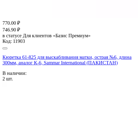
770.00
₽
746.90
₽
в статусе
Для клиентов «Базис Премиум»
Код:
11903
Кюретка 61-825 для выскабливания матки, острая №6, длина
300мм, аналог К-6, Sammar International (ПАКИСТАН)
В наличии:
2
шт.