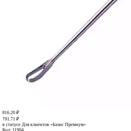
816.20
₽
791.71
₽
в статусе
Для клиентов «Базис Премиум»
Код:
11904