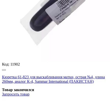
Код:
11902
Кюретка 61-823 для выскабливания матки, острая №4, длина
260мм, аналог К-4, Sammar International (ПАКИСТАН)
Товар закончился
Запросить
товар