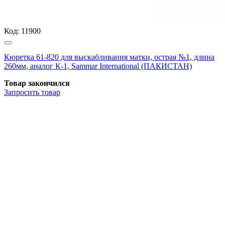
Код:
11900
Кюретка 61-820 для выскабливания матки, острая №1, длина
260мм, аналог К-1, Sammar International (ПАКИСТАН)
Товар закончился
Запросить
товар