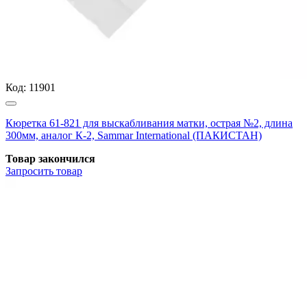
Код:
11901
Кюретка 61-821 для выскабливания матки, острая №2, длина
300мм, аналог К-2, Sammar International (ПАКИСТАН)
Товар закончился
Запросить
товар