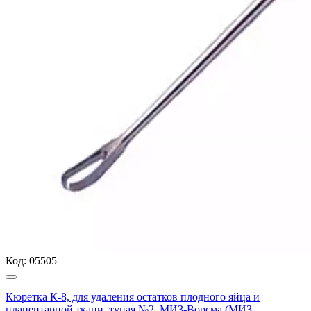
Код:
05505
Кюретка К-8, для удаления остатков плодного яйца и
плацентарной ткани, тупая №2, МИЗ-Ворсма (МИЗ