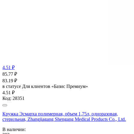
4.51 ₽
85.77
₽
83.19
₽
в статусе
Для клиентов «Базис Премиум»
4.51 ₽
Код:
28351
Кружка Эсмарха полимерная, объем 1,75л, одноразовая,
стерильная, Zhangjiagang Shengang Medical Products Co., Ltd.
В наличии: