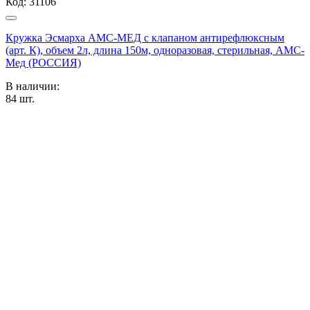
Код:
31106
Кружка Эсмарха АМС-МЕД с клапаном антирефлюксным
(арт. К), объем 2л, длина 150м, одноразовая, стерильная, АМС-
Мед (РОССИЯ)
В наличии:
84
шт.