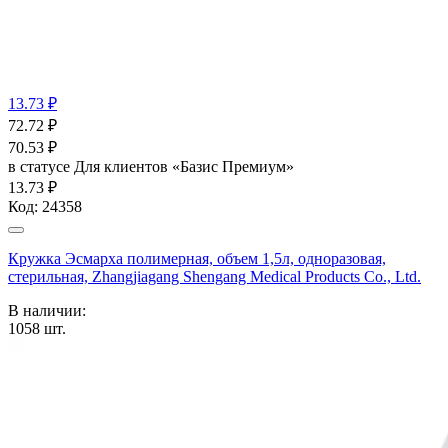
13.73 ₽
72.72
₽
70.53
₽
в статусе
Для клиентов «Базис Премиум»
13.73 ₽
Код:
24358
Кружка Эсмарха полимерная, объем 1,5л, одноразовая,
стерильная, Zhangjiagang Shengang Medical Products Co., Ltd.
В наличии:
1058
шт.