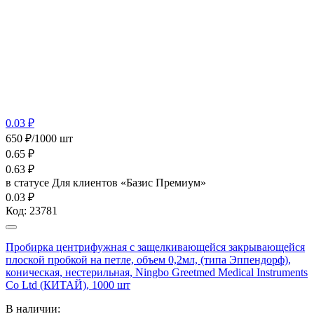
0.03 ₽
650 ₽/1000 шт
0.65
₽
0.63
₽
в статусе
Для клиентов «Базис Премиум»
0.03 ₽
Код:
23781
Пробирка центрифужная с защелкивающейся закрывающейся
плоской пробкой на петле, объем 0,2мл, (типа Эппендорф),
коническая, нестерильная, Ningbo Greetmed Medical Instruments
Co Ltd (КИТАЙ), 1000 шт
В наличии: