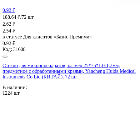
0.92 ₽
188.64 ₽/72 шт
2.62
₽
2.54
₽
в статусе
Для клиентов «Базис Премиум»
0.92 ₽
Код:
31608
Стекло для микропрепаратов, размер 25*75*1,0-1,2мм,
предметное с обработанными краями, Yancheng Huida Medical
Instruments Co Ltd (КИТАЙ), 72 шт
В наличии:
1224
шт.