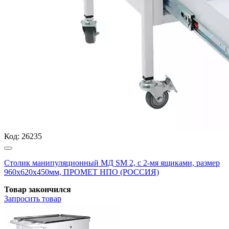
Код:
26235
Столик манипуляционный МД SM 2, с 2-мя ящиками, размер
960x620x450мм, ПРОМЕТ НПО (РОССИЯ)
Товар закончился
Запросить
товар