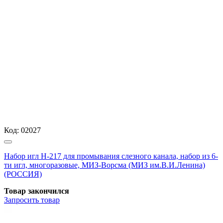
Код:
02027
Набор игл Н-217 для промывания слезного канала, набор из 6-
ти игл, многоразовые, МИЗ-Ворсма (МИЗ им.В.И.Ленина)
(РОССИЯ)
Товар закончился
Запросить
товар