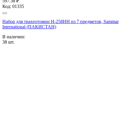
597.38 ₽
Код:
01335
Набор для трахеотомии Н-258НН из 7 предметов, Sammar
International (ПАКИСТАН)
В наличии:
38
шт.