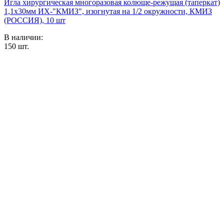
Игла хирургическая многоразовая колюще-режущая (таперкат)
1,1х30мм ИХ-"КМИЗ", изогнутая на 1/2 окружности, КМИЗ
(РОССИЯ), 10 шт
В наличии:
150
шт.