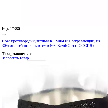
Код:
17386
Пояс противорадикулитный КОМФ-ОРТ согревающий, из
30% овечьей шерсти, размер №3, Комф-Орт (РОССИЯ)
Товар закончился
Запросить
товар