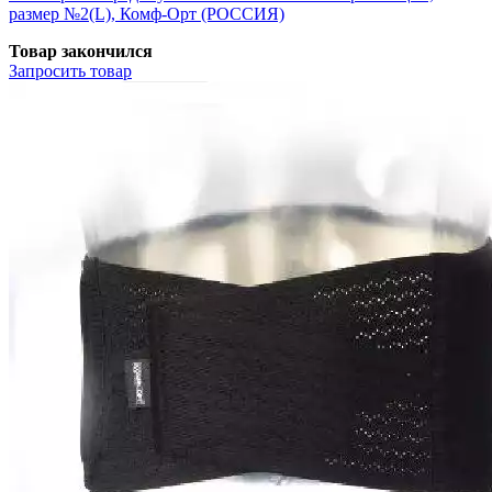
размер №2(L), Комф-Орт (РОССИЯ)
Товар закончился
Запросить
товар