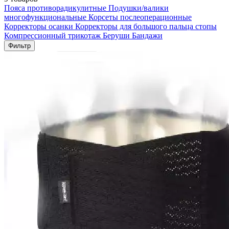
Пояса противорадикулитные
Подушки/валики
многофункциональные
Корсеты послеоперационные
Корректоры осанки
Корректоры для большого пальца стопы
Компрессионный трикотаж
Беруши
Бандажи
Фильтр