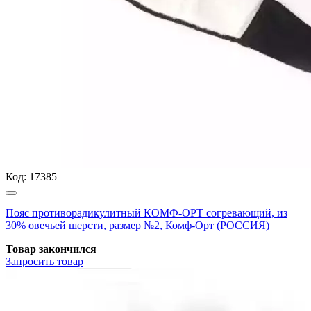
Код:
17385
Пояс противорадикулитный КОМФ-ОРТ согревающий, из
30% овечьей шерсти, размер №2, Комф-Орт (РОССИЯ)
Товар закончился
Запросить
товар