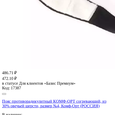
486.71
₽
472.10
₽
в статусе
Для клиентов «Базис Премиум»
Код:
17387
Пояс противорадикулитный КОМФ-ОРТ согревающий, из
30% овечьей шерсти, размер №4, Комф-Орт (РОССИЯ)
В наличии: