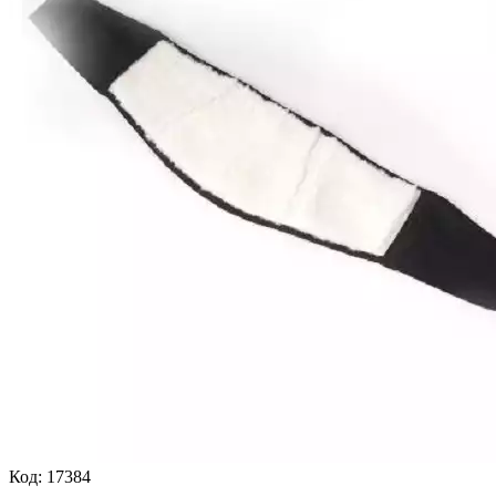
Код:
17384