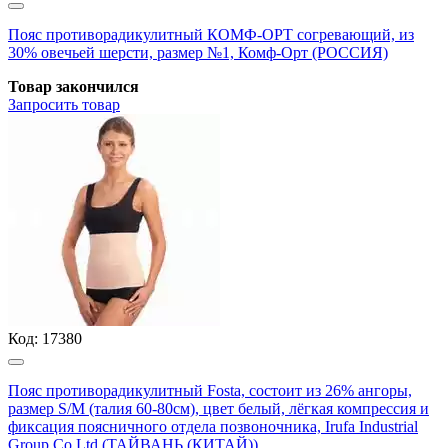
Пояс противорадикулитный КОМФ-ОРТ согревающий, из
30% овечьей шерсти, размер №1, Комф-Орт (РОССИЯ)
Товар закончился
Запросить
товар
Код:
17380
Пояс противорадикулитный Fosta, состоит из 26% ангоры,
размер S/M (талия 60-80см), цвет белый, лёгкая компрессия и
фиксация поясничного отдела позвоночника, Irufa Industrial
Group Co Ltd (ТАЙВАНЬ (КИТАЙ))