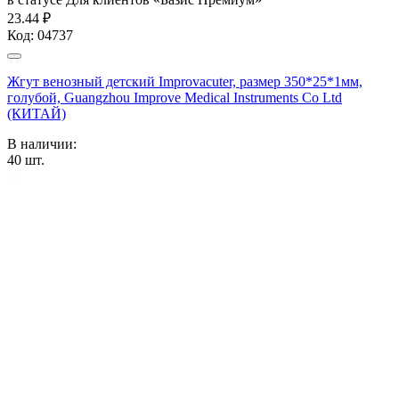
23.44 ₽
Код:
04737
Жгут венозный детский Improvacuter, размер 350*25*1мм,
голубой, Guangzhou Improve Medical Instruments Co Ltd
(КИТАЙ)
В наличии:
40
шт.