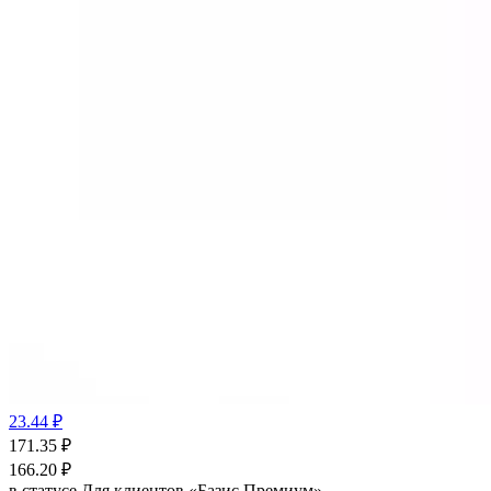
23.44 ₽
171.35
₽
166.20
₽
в статусе
Для клиентов «Базис Премиум»