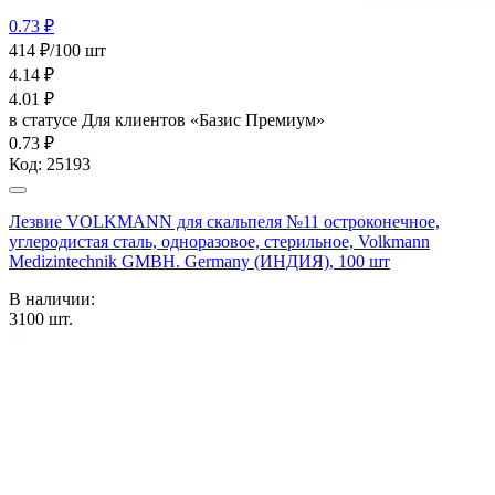
0.73 ₽
414 ₽/100 шт
4.14
₽
4.01
₽
в статусе
Для клиентов «Базис Премиум»
0.73 ₽
Код:
25193
Лезвие VOLKMANN для скальпеля №11 остроконечное,
углеродистая сталь, одноразовое, стерильное, Volkmann
Medizintechnik GMBH. Germany (ИНДИЯ), 100 шт
В наличии:
3100
шт.