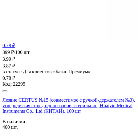
0.78 ₽
399 ₽/100 шт
3.99
₽
3.87
₽
в статусе
Для клиентов «Базис Премиум»
0.78 ₽
Код:
22295
Лезвие CERTUS №15 (совместимое с ручкой-держателем №3),
углеродистая сталь, одноразовое, стерильное, Huaiyin Medical
Instruments Co., Ltd (КИТАЙ), 100 шт
В наличии:
400
шт.