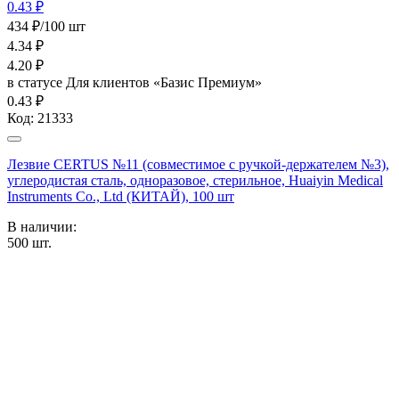
0.43 ₽
434 ₽/100 шт
4.34
₽
4.20
₽
в статусе
Для клиентов «Базис Премиум»
0.43 ₽
Код:
21333
Лезвие CERTUS №11 (совместимое с ручкой-держателем №3),
углеродистая сталь, одноразовое, стерильное, Huaiyin Medical
Instruments Co., Ltd (КИТАЙ), 100 шт
В наличии:
500
шт.