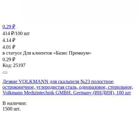
0.29 ₽
414 ₽/100 шт
4.14
₽
4.01
₽
в статусе
Для клиентов «Базис Премиум»
0.29 ₽
Код:
25197
Лезвие VOLKMANN для скальпеля №23 полостное,
остроконечное, углеродистая сталь, одноразовое, стерильное,
Volkmann Medizintechnik GMBH. Germany (ИНДИЯ), 100 шт
В наличии:
1500
шт.