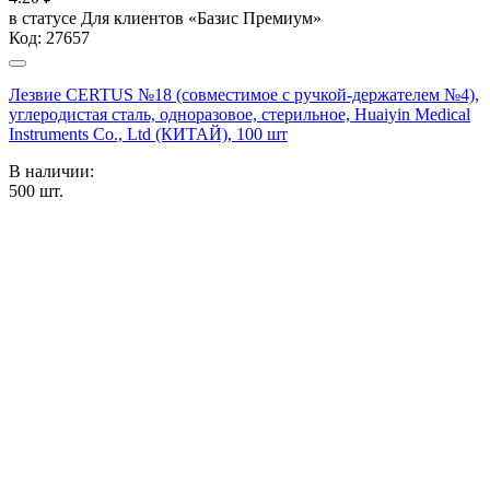
в статусе
Для клиентов «Базис Премиум»
Код:
27657
Лезвие CERTUS №18 (совместимое с ручкой-держателем №4),
углеродистая сталь, одноразовое, стерильное, Huaiyin Medical
Instruments Co., Ltd (КИТАЙ), 100 шт
В наличии:
500
шт.