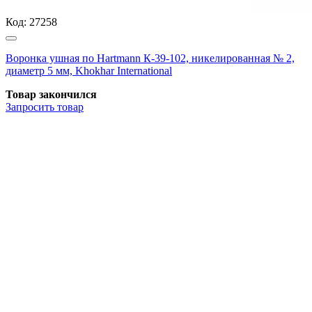
Код:
27258
Воронка ушная по Hartmann К-39-102, никелированная № 2,
диаметр 5 мм, Khokhar International
Товар закончился
Запросить
товар