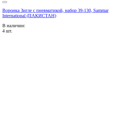
Воронка Зигле с пневматикой, набор 39-130, Sammar
International (ПАКИСТАН)
В наличии:
4
шт.