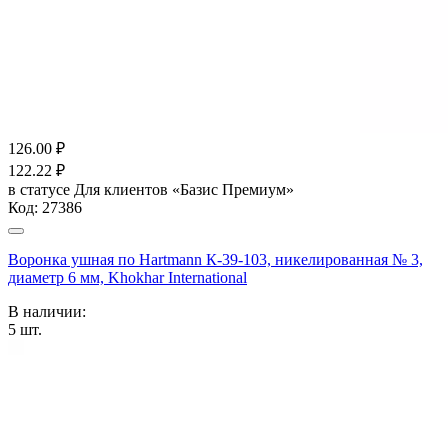
126.00
₽
122.22
₽
в статусе
Для клиентов «Базис Премиум»
Код:
27386
Воронка ушная по Hartmann К-39-103, никелированная № 3,
диаметр 6 мм, Khokhar International
В наличии:
5
шт.