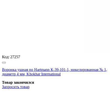
Код:
27257
Воронка ушная по Hartmann К-39-101-1, никелированная № 1,
диаметр 4 мм, Khokhar International
Товар закончился
Запросить
товар