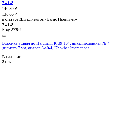
7.41 ₽
140.89
₽
136.66
₽
в статусе
Для клиентов «Базис Премиум»
7.41 ₽
Код:
27387
Воронка ушная по Hartmann К-39-104, никелированная № 4,
диаметр 7 мм, аналог З-40-4, Khokhar International
В наличии:
2
шт.