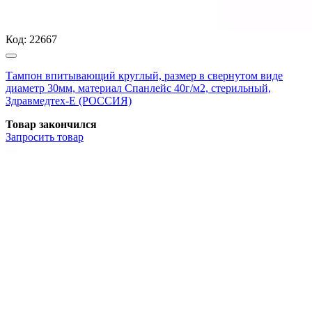
Код:
22667
Тампон впитывающий круглый, размер в свернутом виде
диаметр 30мм, материал Спанлейс 40г/м2, стерильный,
Здравмедтех-Е (РОССИЯ)
Товар закончился
Запросить
товар