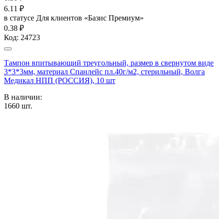
6.11
₽
в статусе
Для клиентов «Базис Премиум»
0.38 ₽
Код:
24723
Тампон впитывающий треугольный, размер в свернутом виде
3*3*3мм, материал Спанлейс пл.40г/м2, стерильный, Волга
Медикал НПП (РОССИЯ), 10 шт
В наличии:
1660
шт.