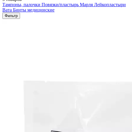
Тампоны, палочки
Повязки/пластырь
Марля
Лейкопластыри
Вата
Бинты медицинские
Фильтр