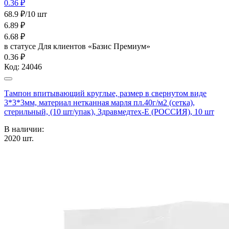
0.36 ₽
68.9 ₽/10 шт
6.89
₽
6.68
₽
в статусе
Для клиентов «Базис Премиум»
0.36 ₽
Код:
24046
Тампон впитывающий круглые, размер в свернутом виде
3*3*3мм, материал нетканная марля пл.40г/м2 (сетка),
стерильный, (10 шт/упак), Здравмедтех-Е (РОССИЯ), 10 шт
В наличии:
2020
шт.