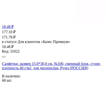
18.48 ₽
177.10
₽
171.78
₽
в статусе
Для клиентов «Базис Премиум»
18.48 ₽
Код:
31022
Салфетки, размер 15,0*30,0 см, №100, сменный блок, сухие,
плотность 40 г/м2, для диспенсера, Рудез (РОССИЯ)
В наличии:
68
шт.