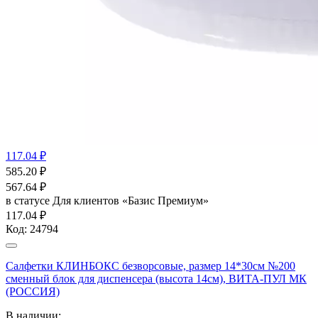
117.04 ₽
585.20
₽
567.64
₽
в статусе
Для клиентов «Базис Премиум»
117.04 ₽
Код:
24794
Салфетки КЛИНБОКС безворсовые, размер 14*30см №200
сменный блок для диспенсера (высота 14см), ВИТА-ПУЛ МК
(РОССИЯ)
В наличии: