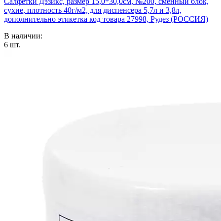
Салфетки Дэзикс, размер 15,0*30,0см, №200, сменный блок,
сухие, плотность 40г/м2, для диспенсера 5,7л и 3,8л,
дополнительно этикетка код товара 27998, Рудез (РОССИЯ)
В наличии:
6
шт.