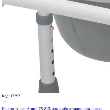
Код:
17292
Кресло туалет Armed FS-813, для реабилитации инвалидов,