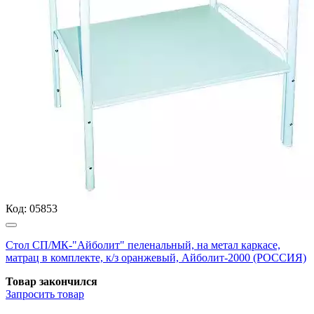
Код:
05853
Стол СП/МК-"Айболит" пеленальный, на метал каркасе,
матрац в комплекте, к/з оранжевый, Айболит-2000 (РОССИЯ)
Товар закончился
Запросить
товар