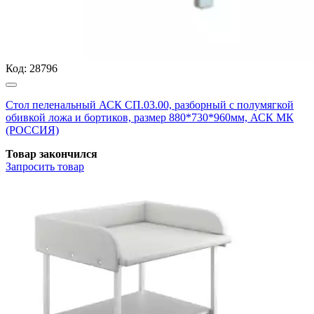
Код:
28796
Стол пеленальный АСК СП.03.00, разборный с полумягкой
обивкой ложа и бортиков, размер 880*730*960мм, АСК МК
(РОССИЯ)
Товар закончился
Запросить
товар