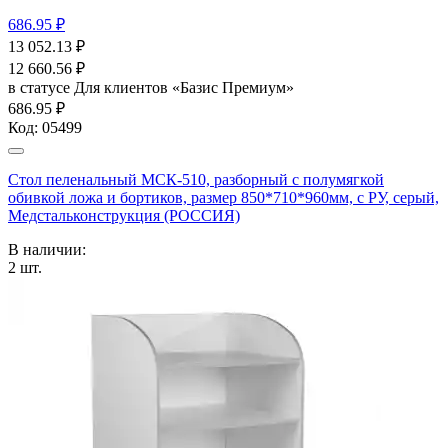
686.95 ₽
13 052.13
₽
12 660.56
₽
в статусе
Для клиентов «Базис Премиум»
686.95 ₽
Код:
05499
Стол пеленальный МСК-510, разборный с полумягкой
обивкой ложа и бортиков, размер 850*710*960мм, с РУ, серый,
Медстальконструкция (РОССИЯ)
В наличии:
2
шт.