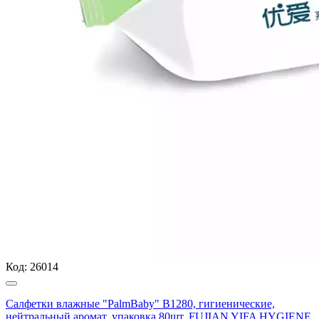
Код:
26014
Салфетки влажные "PalmBaby" B1280, гигиенические,
нейтральный аромат, упаковка 80шт, FUJIAN YIFA HYGIENE