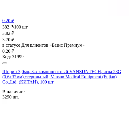
0.20 ₽
382 ₽/100 шт
3.82
₽
3.70
₽
в статусе
Для клиентов «Базис Премиум»
0.20 ₽
Код:
31999
Шприц 3,0мл, 3-х компонентный VANSUNTECH, игла 23G
(0,6х32мм),стерильный, Vansun Medical Equipment (Fujian)
Co.,Ltd. (КИТАЙ), 100 шт
В наличии:
3290
шт.