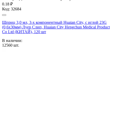
0.18 ₽
Код:
32684
Шприц 3,0 мл, 3-х компонентный Huaian City, с иглой 23G
(0,6х30мм) Луер Слип, Huaian City Hengchun Medical Product
Co Ltd (КИТАЙ), 120 шт
В наличии:
12560
шт.