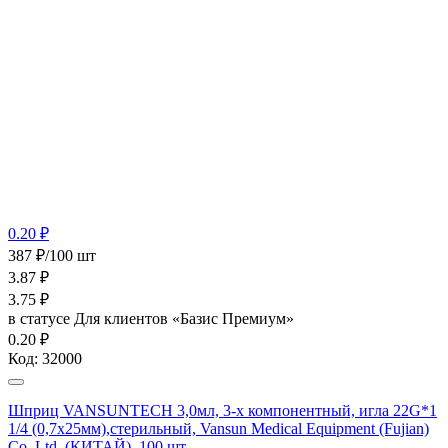
0.20 ₽
387 ₽/100 шт
3.87
₽
3.75
₽
в статусе
Для клиентов «Базис Премиум»
0.20 ₽
Код:
32000
Шприц VANSUNTECH 3,0мл, 3-х компонентный, игла 22G*1
1/4 (0,7х25мм),стерильный, Vansun Medical Equipment (Fujian)
Co.,Ltd. (КИТАЙ), 100 шт