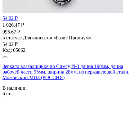
54.02 ₽
1 026.47
₽
995.67
₽
в статусе
Для клиентов «Базис Премиум»
54.02 ₽
Код:
05062
Зеркало влагалищное по Симсу, №3 длина 190мм, длина
рабочей части 95мм, ширина 28мм, из нержавеющей стали,
Можайский МИЗ (РОССИЯ)
В наличии:
6
шт.