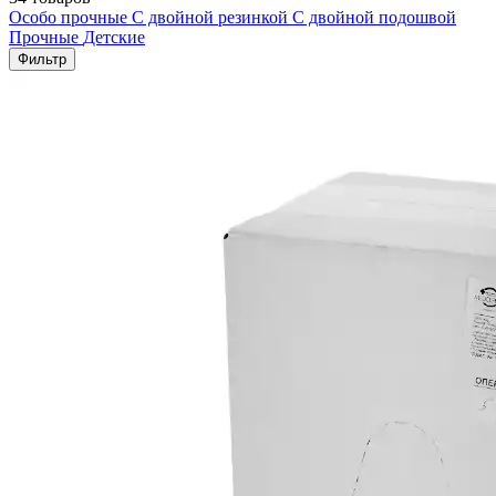
Особо прочные
С двойной резинкой
С двойной подошвой
Прочные
Детские
Фильтр