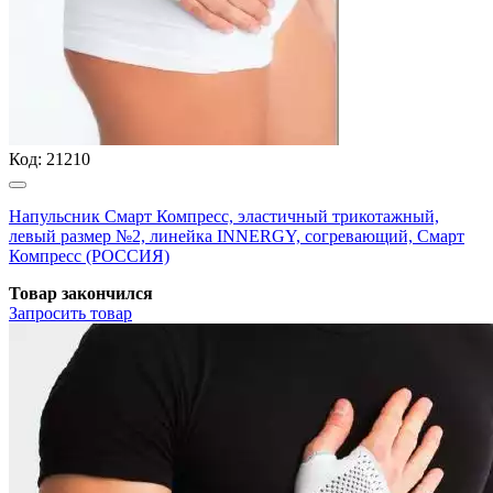
Код:
21210
Напульсник Смарт Компресс, эластичный трикотажный,
левый размер №2, линейка INNERGY, согревающий, Смарт
Компресс (РОССИЯ)
Товар закончился
Запросить
товар