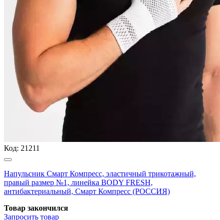
Код:
21211
Напульсник Смарт Компресс, эластичный трикотажный,
правый размер №1, линейка BODY FRESH,
антибактериальный, Смарт Компресс (РОССИЯ)
Товар закончился
Запросить
товар