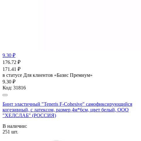
9.30 ₽
176.72
₽
171.41
₽
в статусе
Для клиентов «Базис Премиум»
9.30 ₽
Код:
31816
Бинт эластичный "Teneris F-Cohesive" cамофиксирующийся
когезивный, с латексом, размер 4м*6см, цвет белый, ООО
"ХЕЛСЛАБ" (РОССИЯ)
В наличии:
251
шт.