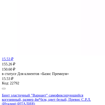
15.53 ₽
155.26
₽
150.60
₽
в статусе
Для клиентов «Базис Премиум»
15.53 ₽
Код:
22792
Бинт эластичный "Вариант" cамофиксирующийся
когезивный, размер 4м*6см, цвет белый, Превис С.Р.Л.
(Италия) (ИТАЛИЯ)