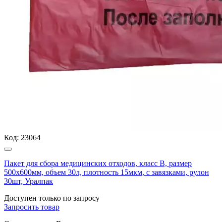
Код:
23064
Пакет для сбора медицинских отходов, класс В, размер
500х600мм, объем 30л, плотность 15мкм, с завязками, рулон
30шт, Уралпак
Доступен только по запросу
Запросить
товар