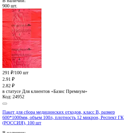
В наличии:
900
шт.
291 ₽/100 шт
2.91
₽
2.82
₽
в статусе
Для клиентов «Базис Премиум»
Код:
24952
Пакет для сбора медицинских отходов, класс В, размер
600*1000мм, объем 100л, плотность 12 микрон, Респект ГК
(РОССИЯ), 100 шт
В наличии: