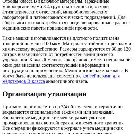
Отходы класса В включают материалы, зараженные
микроорганизмами 3-4 групп патогенности, отходы
фтизиатрических отделений, микробиологических
лабораторий и патологоанатомических подразделений. Для
сбора таких отходов требуются специализированные красные
медицинские пакеты повышенной прочности.
Такие мешки изготавливаются из плотного полиэтилена
толщиной не менее 100 мкм. Материал устойчив к проколам и
химическому воздействию. Размеры варьируются от 30 до 120
литров в зависимости от потребностей медицинского
учреждения. Каждый мешок, как правило, имеет специальное
окно для внесения соответствующей информации и
инструкцию по применению. Медицинские пакеты класса В
могут быть использованы совместно с
контейнерами для
медотходов В класса
аналогичного цвета.
Организация утилизации
При заполнении пакетов на 3/4 объема мешки герметично
закрываются специальными зажимами или завязками.
Заполненные медицинские мешки размещаются в
промаркированных контейнерах для временного хранения.
Все операции фиксируются в журнале учета медицинских
отходов с указанием даты, веса и ответственного лица.