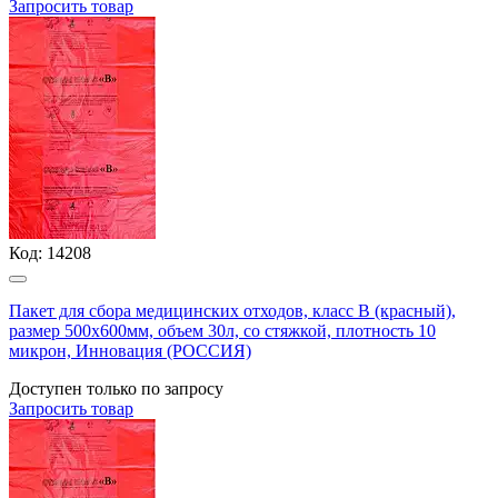
Запросить
товар
Код:
14208
Пакет для сбора медицинских отходов, класс В (красный),
размер 500х600мм, объем 30л, со стяжкой, плотность 10
микрон, Инновация (РОССИЯ)
Доступен только по запросу
Запросить
товар