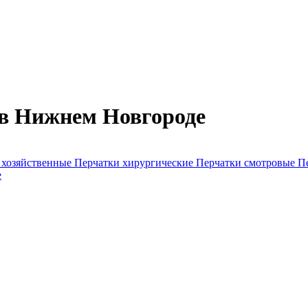
 в Нижнем Новгороде
 хозяйственные
Перчатки хирургические
Перчатки смотровые
П
е