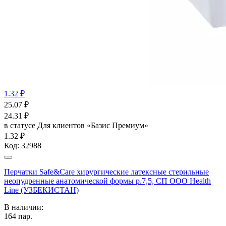
1.32 ₽
25.07
₽
24.31
₽
в статусе
Для клиентов «Базис Премиум»
1.32 ₽
Код:
32988
Перчатки Safe&Care хирургические латексные стерильные
неопудренные анатомической формы р.7,5, СП ООО Health
Line (УЗБЕКИСТАН)
В наличии:
164
пар.