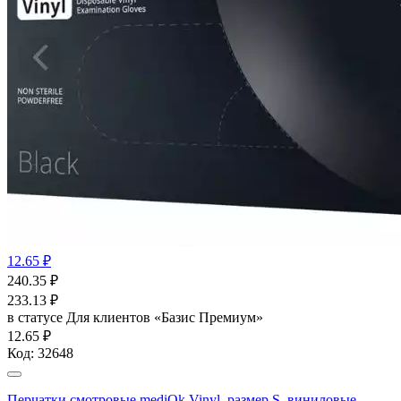
12.65 ₽
240.35
₽
233.13
₽
в статусе
Для клиентов «Базис Премиум»
12.65 ₽
Код:
32648
Перчатки смотровые mediOk Vinyl, размер S, виниловые,