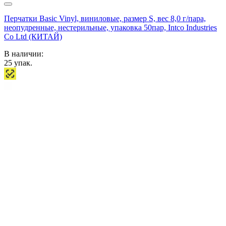
Перчатки Basic Vinyl, виниловые, размер S, вес 8,0 г/пара,
неопудренные, нестерильные, упаковка 50пар, Intco Industries
Co Ltd (КИТАЙ)
В наличии:
25
упак.