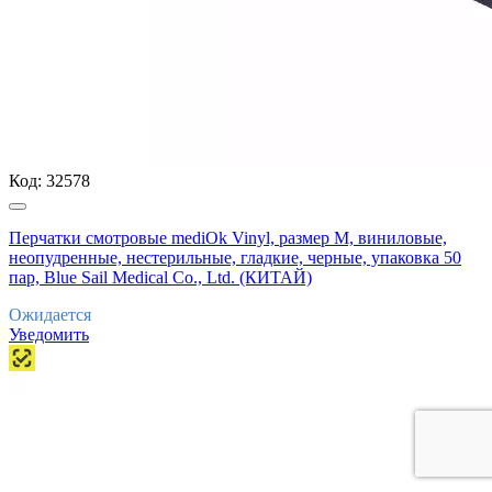
Код:
32578
Перчатки смотровые mediOk Vinyl, размер M, виниловые,
неопудренные, нестерильные, гладкие, черные, упаковка 50
пар, Blue Sail Medical Co., Ltd. (КИТАЙ)
Ожидается
Уведомить