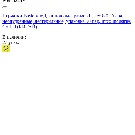
Код:
32249
Перчатки Basic Vinyl, виниловые, размер L, вес 8,0 г/пара,
неопудренные, нестерильные, упаковка 50 пар, Intco Industries
Co Ltd (КИТАЙ)
В наличии:
27
упак.