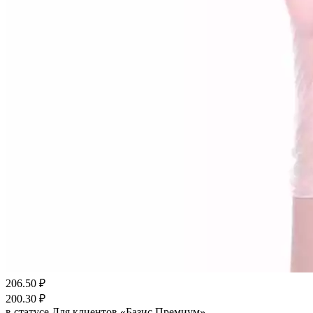
206.50
₽
200.30
₽
в статусе
Для клиентов «Базис Премиум»