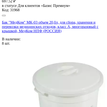
697.52
₽
в статусе
Для клиентов «Базис Премиум»
Код:
31968
Бак "МедКом" МК-03 объем 20,0л, для сбора, хранения и
перевозки медицинских отходов, класс А, многоразовый с
крышкой, МедКом НПФ (РОССИЯ)
В наличии:
8
шт.