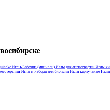
восибирске
uincke
Иглы-Бабочки (минивен)
Иглы для ангиографии
Иглы хи
мезотерапии
Иглы и наборы для биопсии
Иглы карпульные
Иглы