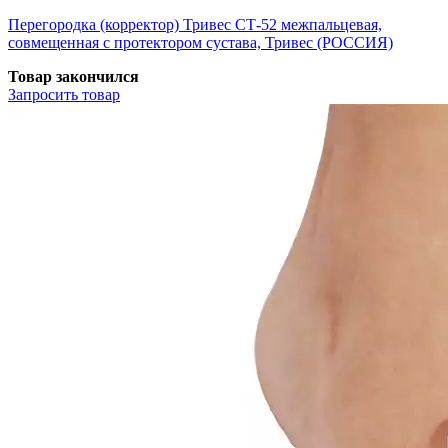
Перегородка (корректор) Тривес СТ-52 межпальцевая,
совмещенная с протектором сустава, Тривес (РОССИЯ)
Товар закончился
Запросить
товар