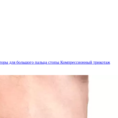
торы для большого пальца стопы
Компрессионный трикотаж