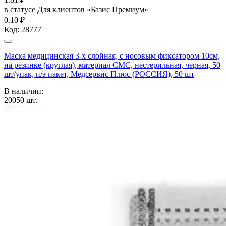
в статусе
Для клиентов «Базис Премиум»
0.10 ₽
Код:
28777
Маска медицинская 3-х слойная, с носовым фиксатором 10см,
на резинке (круглая), материал СМС, нестерильная, черная, 50
шт/упак, п/э пакет, Медсервис Плюс (РОССИЯ), 50 шт
В наличии:
20050
шт.