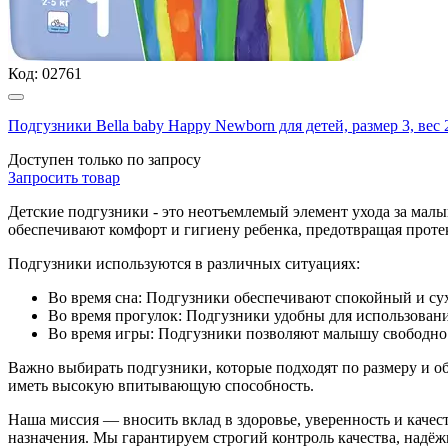
Код:
02761
Подгузники Вella baby Happy Newborn для детей, размер
Доступен только по запросу
Запросить
товар
Детские подгузники - это неотъемлемый элемент ухода за мал
обеспечивают комфорт и гигиену ребенка, предотвращая проте
Подгузники используются в различных ситуациях:
Во время сна: Подгузники обеспечивают спокойный и сух
Во время прогулок: Подгузники удобны для использовани
Во время игры: Подгузники позволяют малышу свободно д
Важно выбирать подгузники, которые подходят по размеру и 
иметь высокую впитывающую способность.
Наша миссия — вносить вклад в здоровье, уверенность и кач
назначения. Мы гарантируем строгий контроль качества, надё