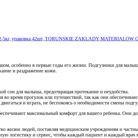
 3, вес 2-5кг, упаковка 42шт, TORUNSKIE ZAKLADY MATERI
ышом, особенно в первые годы его жизни. Подгузники для малы
кание и раздражение кожи.
ой сон для малыша, предотвращая протекание и неудобства.
я во время прогулок или путешествий, так как они обеспечиваю
вигаться и играть, не беспокоясь о необходимости смены подгу
обеспечивают максимальный комфорт для вашего ребенка. Они д
ество жизни людей, поставляя медицинским учреждениям и част
жную логистику и сервис, чтобы каждый пациент и каждый врач 