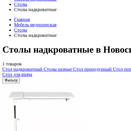
Столы
Столы надкроватные
Главная
Мебель медицинская
Столы
Столы надкроватные
Столы надкроватные в Новос
1 товаров
Стол надкроватный
Столы разные
Стол процедурный
Стол пе
Стол для врача
Фильтр