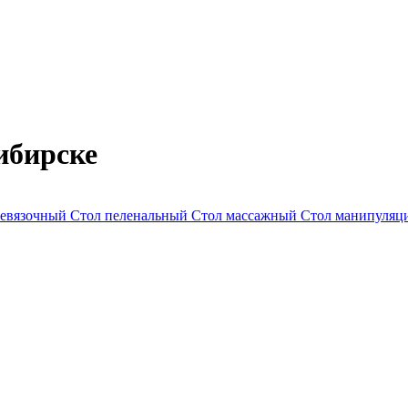
ибирске
ревязочный
Стол пеленальный
Стол массажный
Стол манипуля