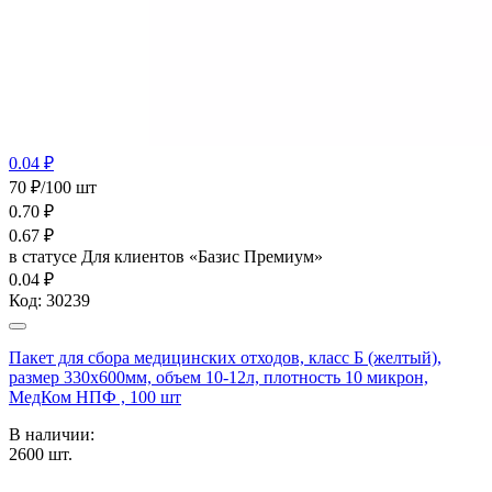
0.04 ₽
70 ₽/100 шт
0.70
₽
0.67
₽
в статусе
Для клиентов «Базис Премиум»
0.04 ₽
Код:
30239
Пакет для сбора медицинских отходов, класс Б (желтый),
размер 330х600мм, объем 10-12л, плотность 10 микрон,
МедКом НПФ , 100 шт
В наличии:
2600
шт.