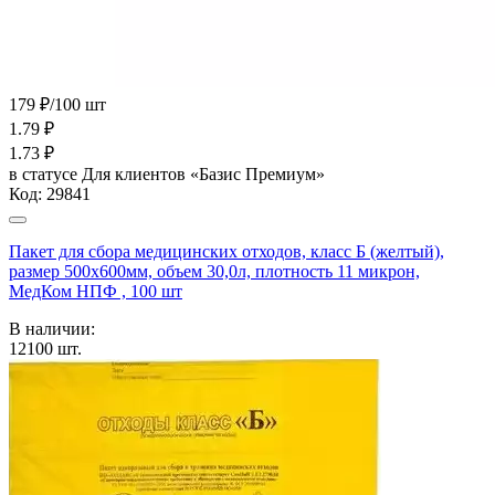
179 ₽/100 шт
1.79
₽
1.73
₽
в статусе
Для клиентов «Базис Премиум»
Код:
29841
Пакет для сбора медицинских отходов, класс Б (желтый),
размер 500х600мм, объем 30,0л, плотность 11 микрон,
МедКом НПФ , 100 шт
В наличии:
12100
шт.