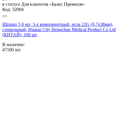
в статусе
Для клиентов «Базис Премиум»
Код:
32004
Шприц 5,0 мл, 3-х компонентный, игла 22G (0,7х38мм),
стерильный, Huaian City Hengchun Medical Product Co Ltd
(КИТАЙ), 100 шт
В наличии:
47100
шт.