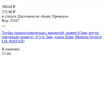
590.69
₽
572.96
₽
в статусе
Для клиентов «Базис Премиум»
Код:
25167
Трубка трахеостомическая с манжетой, размер 8,5мм, внутр/
наружный диаметр - 8,5/11,3мм, длина 92мм, Mederen Neotech
Ltd. (КИТАЙ)
В наличии:
15
шт.