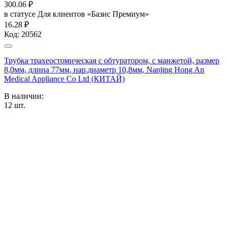
300.06
₽
в статусе
Для клиентов «Базис Премиум»
16.28 ₽
Код:
20562
Трубка трахеостомическая с обтуратором, с манжетой, размер
8,0мм, длина 77мм, нар.диаметр 10,8мм, Nanjing Hong An
Medical Appliance Co Ltd (КИТАЙ)
В наличии:
12
шт.