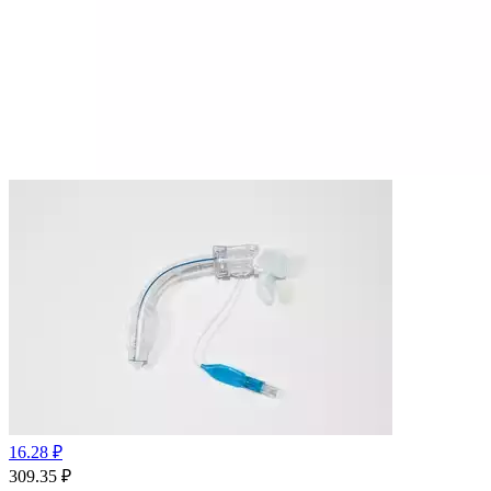
16.28 ₽
309.35
₽