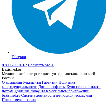
Telegram
8 800 200 20 62
Написать
MAX
Bazismed.ru
Медицинский интернет-дискаунтер с доставкой по всей
России
О компании
Реквизиты
Гарантии
Политика
конфиденциальности
Договор оферты
Купи сейчас – плати
потом!
Удаление аккаунта в мобильном приложении
bazismed.ru
Система лояльности для юридических лиц
Полная версия сайта