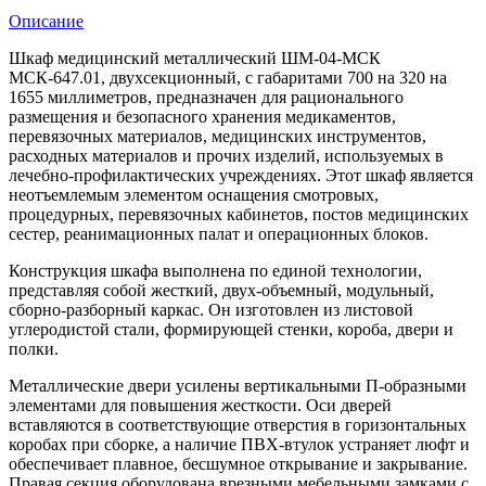
Описание
Шкаф медицинский металлический ШМ-04-МСК
МСК-647.01, двухсекционный, с габаритами 700 на 320 на
1655 миллиметров, предназначен для рационального
размещения и безопасного хранения медикаментов,
перевязочных материалов, медицинских инструментов,
расходных материалов и прочих изделий, используемых в
лечебно-профилактических учреждениях. Этот шкаф является
неотъемлемым элементом оснащения смотровых,
процедурных, перевязочных кабинетов, постов медицинских
сестер, реанимационных палат и операционных блоков.
Конструкция шкафа выполнена по единой технологии,
представляя собой жесткий, двух-объемный, модульный,
сборно-разборный каркас. Он изготовлен из листовой
углеродистой стали, формирующей стенки, короба, двери и
полки.
Металлические двери усилены вертикальными П-образными
элементами для повышения жесткости. Оси дверей
вставляются в соответствующие отверстия в горизонтальных
коробах при сборке, а наличие ПВХ-втулок устраняет люфт и
обеспечивает плавное, бесшумное открывание и закрывание.
Правая секция оборудована врезными мебельными замками с