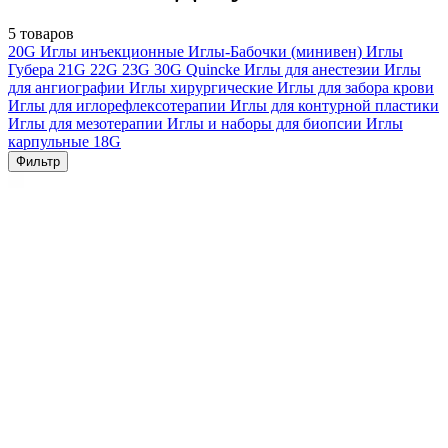
5 товаров
20G
Иглы инъекционные
Иглы-Бабочки (минивен)
Иглы
Губера
21G
22G
23G
30G
Quincke
Иглы для анестезии
Иглы
для ангиографии
Иглы хирургические
Иглы для забора крови
Иглы для иглорефлексотерапии
Иглы для контурной пластики
Иглы для мезотерапии
Иглы и наборы для биопсии
Иглы
карпульные
18G
Фильтр