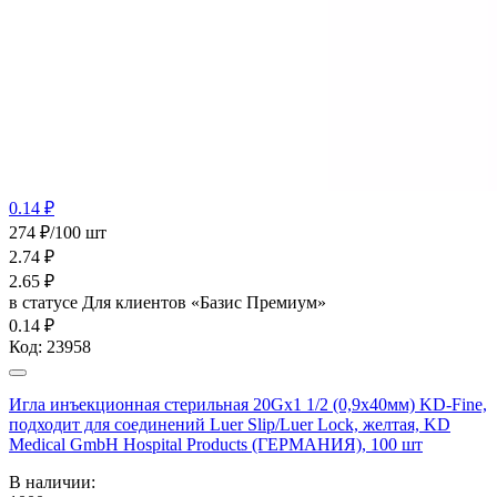
0.14 ₽
274 ₽/100 шт
2.74
₽
2.65
₽
в статусе
Для клиентов «Базис Премиум»
0.14 ₽
Код:
23958
Игла инъекционная стерильная 20Gх1 1/2 (0,9х40мм) KD-Fine,
подходит для соединений Luer Slip/Luer Lock, желтая, KD
Medical GmbH Hospital Products (ГЕРМАНИЯ), 100 шт
В наличии: