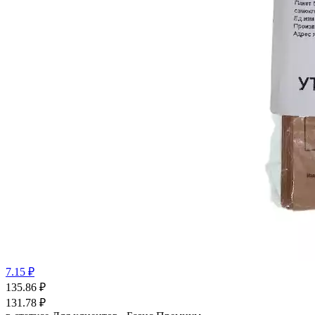
7.15 ₽
135.86
₽
131.78
₽