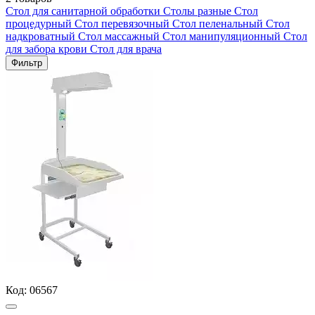
Стол для санитарной обработки
Столы разные
Стол
процедурный
Стол перевязочный
Стол пеленальный
Стол
надкроватный
Стол массажный
Стол манипуляционный
Стол
для забора крови
Стол для врача
Фильтр
Код:
06567