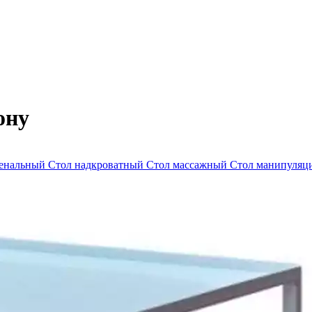
ону
ленальный
Стол надкроватный
Стол массажный
Стол манипуля