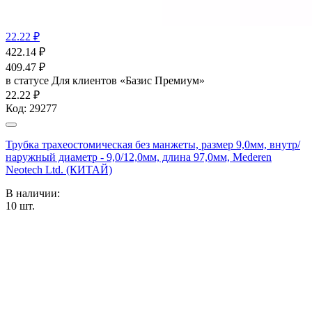
22.22 ₽
422.14
₽
409.47
₽
в статусе
Для клиентов «Базис Премиум»
22.22 ₽
Код:
29277
Трубка трахеостомическая без манжеты, размер 9,0мм, внутр/
наружный диаметр - 9,0/12,0мм, длина 97,0мм, Mederen
Neotech Ltd. (КИТАЙ)
В наличии:
10
шт.