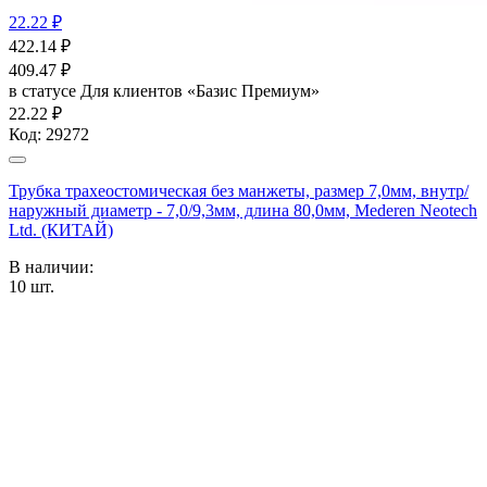
22.22 ₽
422.14
₽
409.47
₽
в статусе
Для клиентов «Базис Премиум»
22.22 ₽
Код:
29272
Трубка трахеостомическая без манжеты, размер 7,0мм, внутр/
наружный диаметр - 7,0/9,3мм, длина 80,0мм, Mederen Neotech
Ltd. (КИТАЙ)
В наличии:
10
шт.