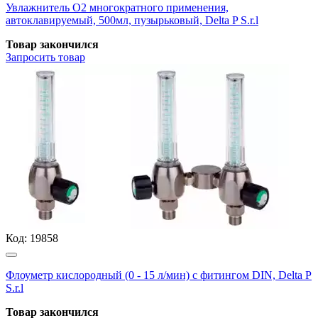
Увлажнитель О2 многократного применения,
автоклавируемый, 500мл, пузырьковый, Delta P S.r.l
Товар закончился
Запросить
товар
Код:
19858
Флоуметр кислородный (0 - 15 л/мин) с фитингом DIN, Delta P
S.r.l
Товар закончился